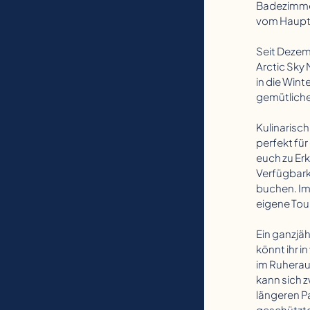
Badezimmer
vom Haupth
Seit Dezem
Arctic Sky 
in die Wint
gemütlich
Kulinarisch
perfekt fü
euch zu Er
Verfügbark
buchen. Im
eigene Tou
Ein ganzjäh
könnt ihr 
im Ruheraum
kann sich 
längeren Pa
geschütztes