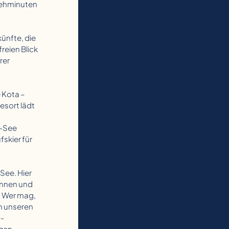
 Gehminuten
ünfte, die
reien Blick
rer
 Kota –
esort lädt
i-See
skier für
 See. Hier
annen und
n. Wer mag,
n unseren
O-
igen