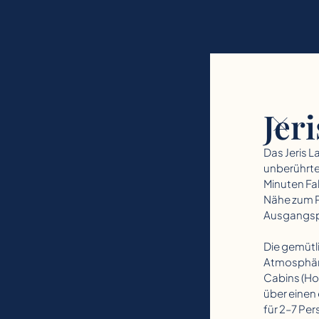
Jer
Das Jeris L
unberührte 
Minuten Fah
Nähe zum P
Ausgangspu
Die gemütl
Atmosphäre
Cabins (Ho
über einen
für 2–7 Pe