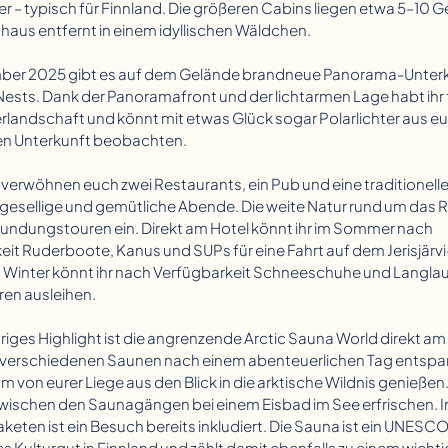
 – typisch für Finnland. Die größeren Cabins liegen etwa 5–10
aus entfernt in einem idyllischen Wäldchen.
ber 2025 gibt es auf dem Gelände brandneue Panorama-Unterk
Nests. Dank der Panoramafront und der lichtarmen Lage habt ihr f
erlandschaft und könnt mit etwas Glück sogar Polarlichter aus eu
en Unterkunft beobachten.
 verwöhnen euch zwei Restaurants, ein Pub und eine traditionelle
r gesellige und gemütliche Abende. Die weite Natur rund um das R
kundungstouren ein. Direkt am Hotel könnt ihr im Sommer nach
eit Ruderboote, Kanus und SUPs für eine Fahrt auf dem Jerisjärv
 Winter könnt ihr nach Verfügbarkeit Schneeschuhe und Langlauf
ren ausleihen.
riges Highlight ist die angrenzende Arctic Sauna World direkt am
in verschiedenen Saunen nach einem abenteuerlichen Tag entsp
 von eurer Liege aus den Blick in die arktische Wildnis genieße
zwischen den Saunagängen bei einem Eisbad im See erfrischen. I
keten ist ein Besuch bereits inkludiert. Die Sauna ist ein UNESC
 Kulturgut in Finnland und zählt damit ebenfalls zu einem wicht