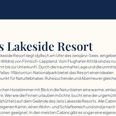
is Lakeside Resort
akeside Resort liegt idyllisch am Ufer des Jerisjärvi-Sees, eingebet
Wildnis von Finnisch-Lappland. Vom Flughafen Kittilä sind es nu
rt bis zur Unterkunft. Durch die traumhafte Lage und die unmitt
allas-Yllästunturi-Nationalpark bietet das Resort einen idealen
nkt für Naturliebhaber, Ruhesuchende und Abenteurer gleich
ichen Hotelzimmer mit Blick in die Natur bieten eine warme, einl
. Wer wie die Finnen urlauben möchte, bucht eine der urgemütl
lzhütten) auf dem Gelände des Jeris Lakeside Resorts. Alle Cabi
 eigenen Kamin, einen Wohn- und Schlafbereich und sind je nach
rsonen geeignet. In den meisten Cabins gibt es sogar eine eigen