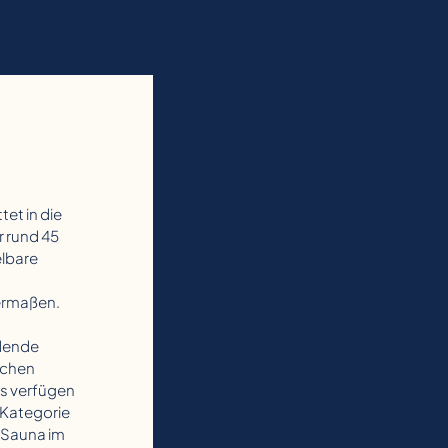
tet in die
r rund 45
elbare
ermaßen.
adende
ichen
ns verfügen
 Kategorie
e Sauna im