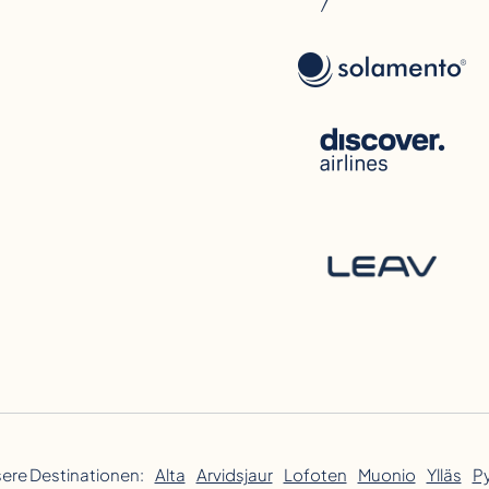
ere Destinationen:
Alta
Arvidsjaur
Lofoten
Muonio
Ylläs
P