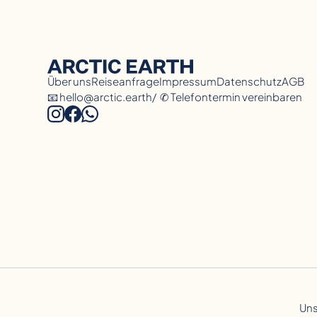
Über uns
Reiseanfrage
Impressum
Datenschutz
AGB
📧 hello@arctic.earth
/
✆ Telefontermin vereinbaren
Uns