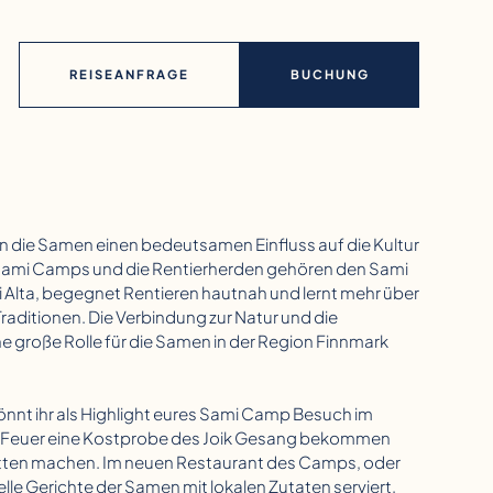
REISEANFRAGE
BUCHUNG
die Samen einen bedeutsamen Einfluss auf die Kultur
e Sami Camps und die Rentierherden gehören den Sami
 Alta, begegnet Rentieren hautnah und lernt mehr über
raditionen. Die Verbindung zur Natur und die
ne große Rolle für die Samen in der Region Finnmark
nnt ihr als Highlight eures Sami Camp Besuch im
en Feuer eine Kostprobe des Joik Gesang bekommen
litten machen. Im neuen Restaurant des Camps, oder
elle Gerichte der Samen mit lokalen Zutaten serviert.