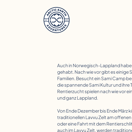
Auch in Norwegisch-Lappland haben 
gehabt. Nach wie vor gibt es einig
&
Familien. Besucht ein Sami Camp bei
die spannende Sami Kultur und ihre T
Rentierzucht spielen nach wie vor ei
und ganz Lappland.
Von Ende Dezember bis Ende März kö
traditionellen Lavvu Zelt am offen
oder eine Fahrt mit dem Rentiersch
auch im Lavvu Zelt, werden tradition