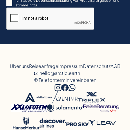
Ich habe die
Datenschutzerklärung
von Arctic Earth gelesen und
stimme ihr zu.
Über uns
Reiseanfrage
Impressum
Datenschutz
AGB
📧 hello@arctic.earth
✆ Telefontermin vereinbaren