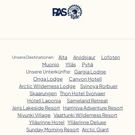
Alta
Arvidsjaur
Lofoten
Unsere Destinationen:
Muonio
Ylläs
Pyhä
Unsere Unterkünfte:
Gargia Lodge
Onga Lodge
Canyon Hotell
Arctic Wilderness Lodge
Svinoya Rorbuer
Skaarungen
Thon Hotel Svolvaer
Hotell Laponia
Sameland Retreat
Jeris Lakeside Resort
Harriniva Adventure Resort
Nivunki Village
Vaattunki Wilderness Resort
Ylläsrinne Hotel
Ylläsrinne Deluxe
Sunday Morning Resort
Arctic Giant