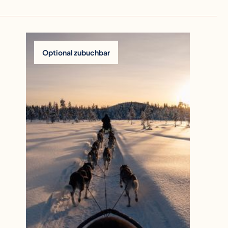
Im Paket inklusive
Optional zubuchbar