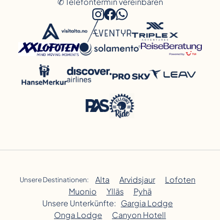
✆ Telefontermin vereinbaren
Alta
Arvidsjaur
Lofoten
Unsere Destinationen:
Muonio
Ylläs
Pyhä
Unsere Unterkünfte:
Gargia Lodge
Onga Lodge
Canyon Hotell