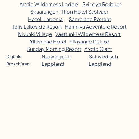
Arctic Wilderness Lodge
Svinoya Rorbuer
Skaarungen
Thon Hotel Svolvaer
Hotell Laponia
Sameland Retreat
Jeris Lakeside Resort
Harriniva Adventure Resort
Nivunki Village
Vaattunki Wilderness Resort
Ylläsrinne Hotel
Ylläsrinne Deluxe
Sunday Morning Resort
Arctic Giant
Norwegisch
Schwedisch
Digitale
Lappland
Lappland
Broschüren: